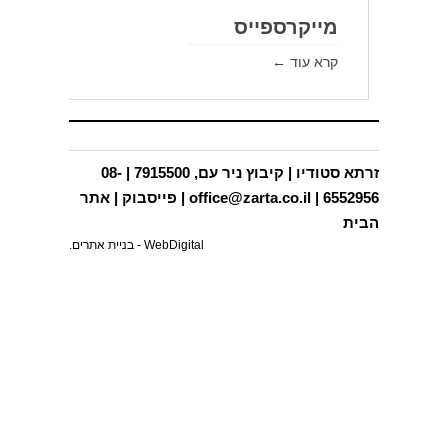
תכניות בינוי ותב"עות
מייקרספייס
קרא עוד ←
פרסומים
תחרויות
בפריפריה
זרתא סטודיו | קיבוץ ניר עם, 7915500 | 08-
צור קשר
6552956 |
office@zarta.co.il
|
פייסבוק
|
אתר
הבית
WebDigital -
בניית אתרים
.