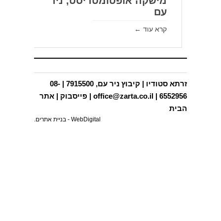
מישקה אופטומטריסט, ניר
עם
תכניות בינוי ותב"עות
קרא עוד ←
פרסומים
תחרויות
בפריפריה
זרתא סטודיו | קיבוץ ניר עם, 7915500 | 08-
צור קשר
6552956 |
office@zarta.co.il
|
פייסבוק
|
אתר
הבית
WebDigital -
בניית אתרים
.