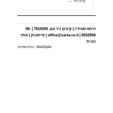
קרא עוד ←
תכניות בינוי ותב"עות
פרסומים
תחרויות
זרתא סטודיו | קיבוץ ניר עם, 7915500 | 08-
6552956 |
office@zarta.co.il
|
פייסבוק
|
אתר
בפריפריה
הבית
WebDigital -
בניית אתרים
.
צור קשר